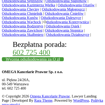
Odszkodowania Sędziszów
|
Odszkodowania Stąporków
|
Odszkodowania Kazimierza Wielka
|
Odszkodowania Ożarów
|
Odszkodowania Chęciny
|
Odszkodowania Małogoszcz
|
Odszkodowania Chmielnik
|
Odszkodowania Ćmielów
|
Odszkodowania Kunów
|
Odszkodowania Daleszyce
|
Odszkodowania Wąchock
| O
dszkodowania Koprzywnica
|
Odszkodowania Bodzentyn
|
Odszkodowania Osiek
|
Odszkodowania Zawichost
|
Odszkodowania Stopnica
|
Odszkodowania Skalbmierz
|
Odszkodowania Działoszyce
|
Bezpłatna porada:
602 725 400
Wycena odszkodowania za O zł
OMEGA Kancelarie Prawne Sp. z o.o.
ul. Piękna 24/26A,
00-549 Warszawa
tel. 602 725 400
© Copyright 2026
Omega Kancelarie Prawne
.
Lawyer Landing
Page | Developed By
Rara Theme
. Powered by
WordPress
.
Polityka
prywatności