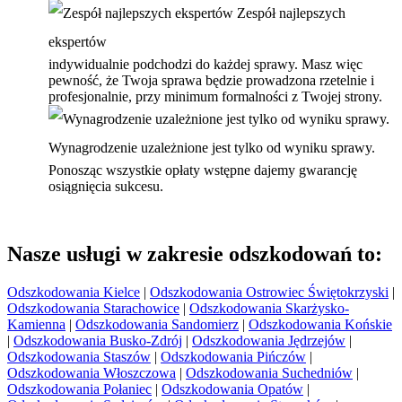
Zespół najlepszych
ekspertów
indywidualnie podchodzi do każdej sprawy. Masz więc
pewność, że Twoja sprawa będzie prowadzona rzetelnie i
profesjonalnie, przy minimum formalności z Twojej strony.
Wynagrodzenie uzależnione jest tylko od wyniku sprawy.
Ponosząc wszystkie opłaty wstępne dajemy gwarancję
osiągnięcia sukcesu.
Nasze usługi w zakresie odszkodowań to:
Odszkodowania Kielce
|
Odszkodowania Ostrowiec Świętokrzyski
|
Odszkodowania Starachowice
|
Odszkodowania Skarżysko-
Kamienna
|
Odszkodowania Sandomierz
|
Odszkodowania Końskie
|
Odszkodowania Busko-Zdrój
|
Odszkodowania Jędrzejów
|
Odszkodowania Staszów
|
Odszkodowania Pińczów
|
Odszkodowania Włoszczowa
|
Odszkodowania Suchedniów
|
Odszkodowania Połaniec
|
Odszkodowania Opatów
|