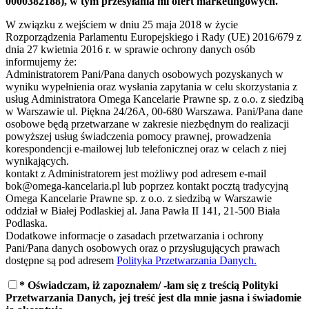
0000382188), w tym przesyłania mi ofert marketingowych.
W związku z wejściem w dniu 25 maja 2018 w życie
Rozporządzenia Parlamentu Europejskiego i Rady (UE) 2016/679 z
dnia 27 kwietnia 2016 r. w sprawie ochrony danych osób
informujemy że:
Administratorem Pani/Pana danych osobowych pozyskanych w
wyniku wypełnienia oraz wysłania zapytania w celu skorzystania z
usług Administratora Omega Kancelarie Prawne sp. z o.o. z siedzibą
w Warszawie ul. Piękna 24/26A, 00-680 Warszawa. Pani/Pana dane
osobowe będą przetwarzane w zakresie niezbędnym do realizacji
powyższej usług świadczenia pomocy prawnej, prowadzenia
korespondencji e-mailowej lub telefonicznej oraz w celach z niej
wynikających.
kontakt z Administratorem jest możliwy pod adresem e-mail
bok@omega-kancelaria.pl lub poprzez kontakt pocztą tradycyjną
Omega Kancelarie Prawne sp. z o.o. z siedzibą w Warszawie
oddział w Białej Podlaskiej al. Jana Pawła II 141, 21-500 Biała
Podlaska.
Dodatkowe informacje o zasadach przetwarzania i ochrony
Pani/Pana danych osobowych oraz o przysługujących prawach
dostępne są pod adresem
Polityka Przetwarzania Danych.
* Oświadczam, iż zapoznałem/ -łam się z treścią Polityki
Przetwarzania Danych, jej treść jest dla mnie jasna i świadomie