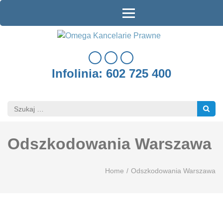
Skip
to
content
OMEGA
Ogólnopolska Sieć
(Press
Kancelarii Prawnych
Enter)
KANCEL
od 2005 r.
PRAWN
Infolinia: 602 725 400
Szukaj:
Odszkodowania Warszawa
Home
/
Odszkodowania Warszawa