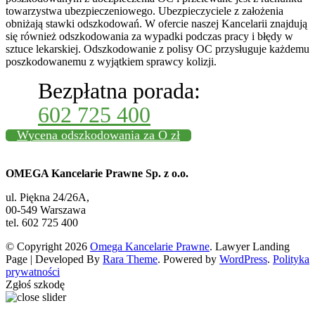
towarzystwa ubezpieczeniowego. Ubezpieczyciele z założenia
obniżają stawki odszkodowań. W ofercie naszej Kancelarii znajdują
się również odszkodowania za wypadki podczas pracy i błędy w
sztuce lekarskiej. Odszkodowanie z polisy OC przysługuje każdemu
poszkodowanemu z wyjątkiem sprawcy kolizji.
Bezpłatna porada:
602 725 400
Wycena odszkodowania za O zł
OMEGA Kancelarie Prawne Sp. z o.o.
ul. Piękna 24/26A,
00-549 Warszawa
tel. 602 725 400
© Copyright 2026
Omega Kancelarie Prawne
.
Lawyer Landing
Page | Developed By
Rara Theme
. Powered by
WordPress
.
Polityka
prywatności
Zgłoś szkodę