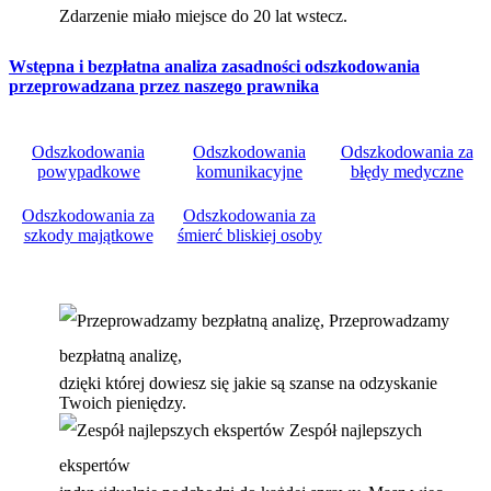
Zdarzenie miało miejsce do 20 lat wstecz.
Wstępna i bezpłatna analiza zasadności odszkodowania
przeprowadzana przez naszego prawnika
Odszkodowania
Odszkodowania
Odszkodowania za
powypadkowe
komunikacyjne
błędy medyczne
Odszkodowania za
Odszkodowania za
szkody majątkowe
śmierć bliskiej osoby
Przeprowadzamy
bezpłatną analizę,
dzięki której dowiesz się jakie są szanse na odzyskanie
Twoich pieniędzy.
Zespół najlepszych
ekspertów