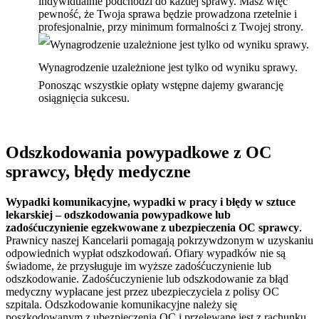
indywidualnie podchodzi do każdej sprawy. Masz więc
pewność, że Twoja sprawa będzie prowadzona rzetelnie i
profesjonalnie, przy minimum formalności z Twojej strony.
Wynagrodzenie uzależnione jest tylko od wyniku sprawy.
Ponosząc wszystkie opłaty wstępne dajemy gwarancję
osiągnięcia sukcesu.
Odszkodowania powypadkowe z OC
sprawcy, błędy medyczne
Wypadki komunikacyjne, wypadki w pracy i błędy w sztuce
lekarskiej – odszkodowania powypadkowe lub
zadośćuczynienie egzekwowane z ubezpieczenia OC sprawcy
.
Prawnicy naszej Kancelarii pomagają pokrzywdzonym w uzyskaniu
odpowiednich wypłat odszkodowań. Ofiary wypadków nie są
świadome, że przysługuje im wyższe zadośćuczynienie lub
odszkodowanie. Zadośćuczynienie lub odszkodowanie za błąd
medyczny wypłacane jest przez ubezpieczyciela z polisy OC
szpitala. Odszkodowanie komunikacyjne należy się
poszkodowanym z ubezpieczenia OC i przelewane jest z rachunku