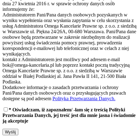
dnia 27 kwietnia 2016 r. w sprawie ochrony danych osób
informujemy że:
Administratorem Pani/Pana danych osobowych pozyskanych w
wyniku wypełnienia oraz wysłania zapytania w celu skorzystania z
usług Administratora Omega Kancelarie Prawne sp. z o.o. z siedzibą
w Warszawie ul. Piękna 24/26A, 00-680 Warszawa. Pani/Pana dane
osobowe będą przetwarzane w zakresie niezbędnym do realizacji
powyższej usług świadczenia pomocy prawnej, prowadzenia
korespondencji e-mailowej lub telefonicznej oraz w celach z niej
wynikających.
kontakt z Administratorem jest możliwy pod adresem e-mail
bok@omega-kancelaria.pl lub poprzez kontakt pocztą tradycyjną
Omega Kancelarie Prawne sp. z o.o. z siedzibą w Warszawie
oddział w Białej Podlaskiej al. Jana Pawła II 141, 21-500 Biała
Podlaska.
Dodatkowe informacje o zasadach przetwarzania i ochrony
Pani/Pana danych osobowych oraz o przysługujących prawach
dostępne są pod adresem
Polityka Przetwarzania Danych.
* Oświadczam, iż zapoznałem/ -łam się z treścią Polityki
Przetwarzania Danych, jej treść jest dla mnie jasna i świadomie
ją akceptuje