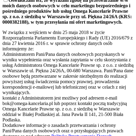
Oświadczam też, że wyrażam zgodę na przetwarzanie w/w
moich danych osobowych w celu marketingu bezpośredniego i
pośredniego produktów lub usług Omega Kancelarie Prawne
sp. z o.o. z siedzibą w Warszawie przy ul. Piękna 24/26A (KRS:
0000382188), w tym przesyłania mi ofert marketingowych.
W związku z wejściem w dniu 25 maja 2018 w życie
Rozporządzenia Parlamentu Europejskiego i Rady (UE) 2016/679 z
dnia 27 kwietnia 2016 r. w sprawie ochrony danych osób
informujemy że:
Administratorem Pani/Pana danych osobowych pozyskanych w
wyniku wypełnienia oraz wysłania zapytania w celu skorzystania z
usług Administratora Omega Kancelarie Prawne sp. z o.o. z siedzibą
w Warszawie ul. Piękna 24/26A, 00-680 Warszawa. Pani/Pana dane
osobowe będą przetwarzane w zakresie niezbędnym do realizacji
powyższej usług świadczenia pomocy prawnej, prowadzenia
korespondencji e-mailowej lub telefonicznej oraz w celach z niej
wynikających.
kontakt z Administratorem jest możliwy pod adresem e-mail
bok@omega-kancelaria.pl lub poprzez kontakt pocztą tradycyjną
Omega Kancelarie Prawne sp. z o.o. z siedzibą w Warszawie
oddział w Białej Podlaskiej al. Jana Pawła II 141, 21-500 Biała
Podlaska.
Dodatkowe informacje o zasadach przetwarzania i ochrony
Pani/Pana danych osobowych oraz o przysługujących prawach