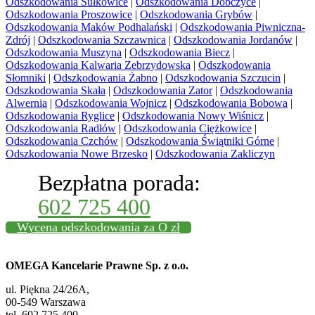
Odszkodowania Sułkowice
|
Odszkodowania Dobczyce
|
Odszkodowania Proszowice
|
Odszkodowania Grybów
|
Odszkodowania Maków Podhalański
|
Odszkodowania Piwniczna-
Zdrój
|
Odszkodowania Szczawnica
|
Odszkodowania Jordanów
|
Odszkodowania Muszyna
|
Odszkodowania Biecz
|
Odszkodowania Kalwaria Zebrzydowska
|
Odszkodowania
Słomniki
|
Odszkodowania Żabno
|
Odszkodowania Szczucin
|
Odszkodowania Skała
|
Odszkodowania Zator
|
Odszkodowania
Alwernia
|
Odszkodowania Wojnicz
|
Odszkodowania Bobowa
|
Odszkodowania Ryglice
|
Odszkodowania Nowy Wiśnicz
|
Odszkodowania Radłów
|
Odszkodowania Ciężkowice
|
Odszkodowania Czchów
|
Odszkodowania Świątniki Górne
|
Odszkodowania Nowe Brzesko
|
Odszkodowania Zakliczyn
Bezpłatna porada:
602 725 400
Wycena odszkodowania za O zł
OMEGA Kancelarie Prawne Sp. z o.o.
ul. Piękna 24/26A,
00-549 Warszawa
tel. 602 725 400