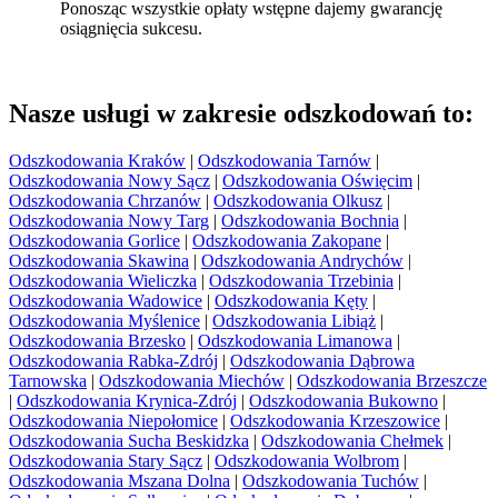
Ponosząc wszystkie opłaty wstępne dajemy gwarancję
osiągnięcia sukcesu.
Nasze usługi w zakresie odszkodowań to:
Odszkodowania Kraków
|
Odszkodowania Tarnów
|
Odszkodowania Nowy Sącz
|
Odszkodowania Oświęcim
|
Odszkodowania Chrzanów
|
Odszkodowania Olkusz
|
Odszkodowania Nowy Targ
|
Odszkodowania Bochnia
|
Odszkodowania Gorlice
|
Odszkodowania Zakopane
|
Odszkodowania Skawina
|
Odszkodowania Andrychów
|
Odszkodowania Wieliczka
|
Odszkodowania Trzebinia
|
Odszkodowania Wadowice
|
Odszkodowania Kęty
|
Odszkodowania Myślenice
|
Odszkodowania Libiąż
|
Odszkodowania Brzesko
|
Odszkodowania Limanowa
|
Odszkodowania Rabka-Zdrój
|
Odszkodowania Dąbrowa
Tarnowska
|
Odszkodowania Miechów
|
Odszkodowania Brzeszcze
|
Odszkodowania Krynica-Zdrój
|
Odszkodowania Bukowno
|
Odszkodowania Niepołomice
|
Odszkodowania Krzeszowice
|
Odszkodowania Sucha Beskidzka
|
Odszkodowania Chełmek
|
Odszkodowania Stary Sącz
|
Odszkodowania Wolbrom
|
Odszkodowania Mszana Dolna
|
Odszkodowania Tuchów
|