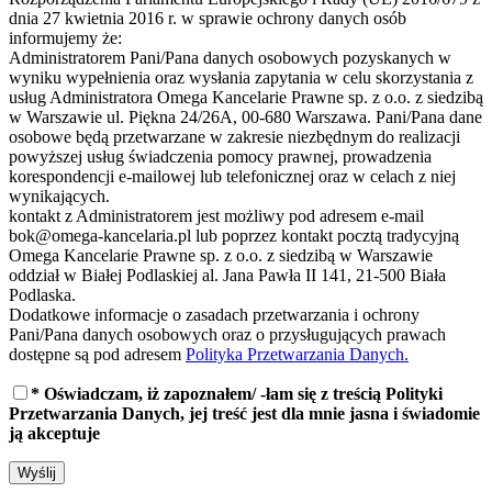
dnia 27 kwietnia 2016 r. w sprawie ochrony danych osób
informujemy że:
Administratorem Pani/Pana danych osobowych pozyskanych w
wyniku wypełnienia oraz wysłania zapytania w celu skorzystania z
usług Administratora Omega Kancelarie Prawne sp. z o.o. z siedzibą
w Warszawie ul. Piękna 24/26A, 00-680 Warszawa. Pani/Pana dane
osobowe będą przetwarzane w zakresie niezbędnym do realizacji
powyższej usług świadczenia pomocy prawnej, prowadzenia
korespondencji e-mailowej lub telefonicznej oraz w celach z niej
wynikających.
kontakt z Administratorem jest możliwy pod adresem e-mail
bok@omega-kancelaria.pl lub poprzez kontakt pocztą tradycyjną
Omega Kancelarie Prawne sp. z o.o. z siedzibą w Warszawie
oddział w Białej Podlaskiej al. Jana Pawła II 141, 21-500 Biała
Podlaska.
Dodatkowe informacje o zasadach przetwarzania i ochrony
Pani/Pana danych osobowych oraz o przysługujących prawach
dostępne są pod adresem
Polityka Przetwarzania Danych.
* Oświadczam, iż zapoznałem/ -łam się z treścią Polityki
Przetwarzania Danych, jej treść jest dla mnie jasna i świadomie
ją akceptuje