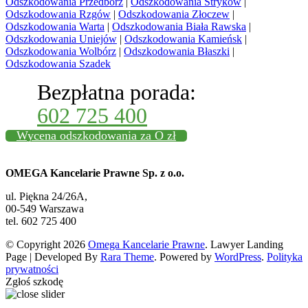
Odszkodowania Przedbórz
|
Odszkodowania Stryków
|
Odszkodowania Rzgów
|
Odszkodowania Złoczew
|
Odszkodowania Warta
|
Odszkodowania Biała Rawska
|
Odszkodowania Uniejów
|
Odszkodowania Kamieńsk
|
Odszkodowania Wolbórz
|
Odszkodowania Błaszki
|
Odszkodowania Szadek
Bezpłatna porada:
602 725 400
Wycena odszkodowania za O zł
OMEGA Kancelarie Prawne Sp. z o.o.
ul. Piękna 24/26A,
00-549 Warszawa
tel. 602 725 400
© Copyright 2026
Omega Kancelarie Prawne
.
Lawyer Landing
Page | Developed By
Rara Theme
. Powered by
WordPress
.
Polityka
prywatności
Zgłoś szkodę