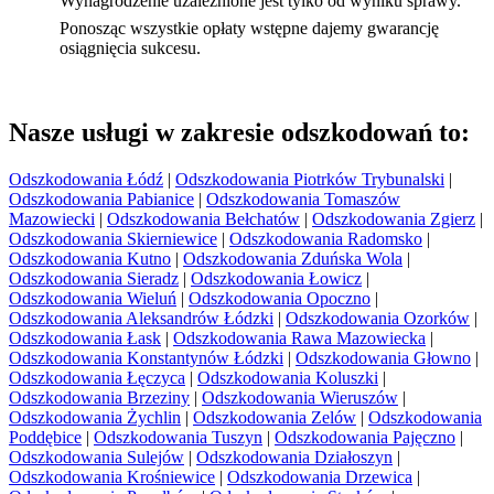
Wynagrodzenie uzależnione jest tylko od wyniku sprawy.
Ponosząc wszystkie opłaty wstępne dajemy gwarancję
osiągnięcia sukcesu.
Nasze usługi w zakresie odszkodowań to:
Odszkodowania Łódź
|
Odszkodowania Piotrków Trybunalski
|
Odszkodowania Pabianice
|
Odszkodowania Tomaszów
Mazowiecki
|
Odszkodowania Bełchatów
|
Odszkodowania Zgierz
|
Odszkodowania Skierniewice
|
Odszkodowania Radomsko
|
Odszkodowania Kutno
|
Odszkodowania Zduńska Wola
|
Odszkodowania Sieradz
|
Odszkodowania Łowicz
|
Odszkodowania Wieluń
|
Odszkodowania Opoczno
|
Odszkodowania Aleksandrów Łódzki
|
Odszkodowania Ozorków
|
Odszkodowania Łask
|
Odszkodowania Rawa Mazowiecka
|
Odszkodowania Konstantynów Łódzki
|
Odszkodowania Głowno
|
Odszkodowania Łęczyca
|
Odszkodowania Koluszki
|
Odszkodowania Brzeziny
|
Odszkodowania Wieruszów
|
Odszkodowania Żychlin
|
Odszkodowania Zelów
|
Odszkodowania
Poddębice
|
Odszkodowania Tuszyn
|
Odszkodowania Pajęczno
|
Odszkodowania Sulejów
|
Odszkodowania Działoszyn
|
Odszkodowania Krośniewice
|
Odszkodowania Drzewica
|