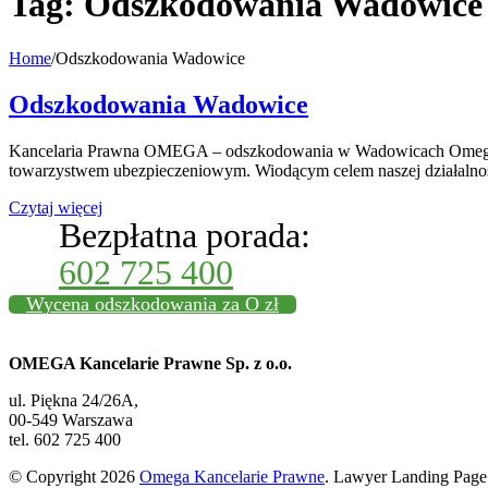
Tag:
Odszkodowania Wadowice
Home
/
Odszkodowania Wadowice
Odszkodowania Wadowice
Kancelaria Prawna OMEGA – odszkodowania w Wadowicach Omega K
towarzystwem ubezpieczeniowym. Wiodącym celem naszej działal
Czytaj więcej
Bezpłatna porada:
602 725 400
Wycena odszkodowania za O zł
OMEGA Kancelarie Prawne Sp. z o.o.
ul. Piękna 24/26A,
00-549 Warszawa
tel. 602 725 400
© Copyright 2026
Omega Kancelarie Prawne
.
Lawyer Landing Page