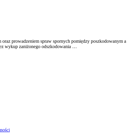
m oraz prowadzeniem spraw spornych pomiędzy poszkodowanym a
zez wykup zaniżonego odszkodowania …
ności