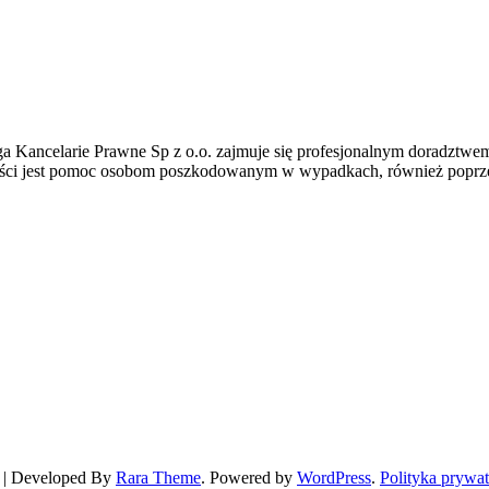
ancelarie Prawne Sp z o.o. zajmuje się profesjonalnym doradztwe
ności jest pomoc osobom poszkodowanym w wypadkach, również popr
 | Developed By
Rara Theme
. Powered by
WordPress
.
Polityka prywat